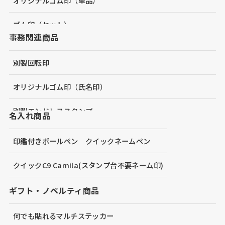
オリジナルゴム印（単品）
ゴム印（セット）
事務関連商品
オリジナルゴム印面おまとめシート（大判）
別製回転印
浸透印21mm角(スタンプ台不要)
オリジナルゴム印（氏名印）
オリジナル浸透印30mm
別製エンドレススタンプ
名入れ商品
飾っても楽しいアクリルスタンド(ゴム印)
プチコール(スタンプ台不要日付印)
印鑑付きボールペン クイックネームペン
飾っても楽しいアクリルスタンド(浸透印)
クイックスタンパー 別製品
クイックC9 Camila(スタンプ台不要ネーム印)
クリアスタンプ(シリコン製スタンプ）
オリジナルネームプレート（名札）
ギフト・ノベルティ商品
オリジナルゴム印（スタンプラリー向け大型サイズ）
何でも貼れるマルチステッカー