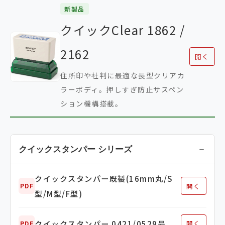
新製品
クイックClear 1862 /
2162
開く
住所印や社判に最適な長型クリアカ
ラーボディ。押しすぎ防止サスペン
ション機構搭載。
クイックスタンパー シリーズ
クイックスタンパー既製(16mm丸/S
開く
PDF
型/M型/F型)
クイックスタンパー 0421/0529号
開く
PDF